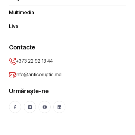
Grâul frățesc
Multimedia
Anticoruptie.md
18 Mar 2024
16254 vizualizări
Live
Distribuie
Contacte
+373 22 92 13 44
info@anticoruptie.md
Urmărește-ne
În ianuarie 2024, autoritățile regiunii găgăuze au
trimis o scrisoare ministrului Afacerilor Externe al