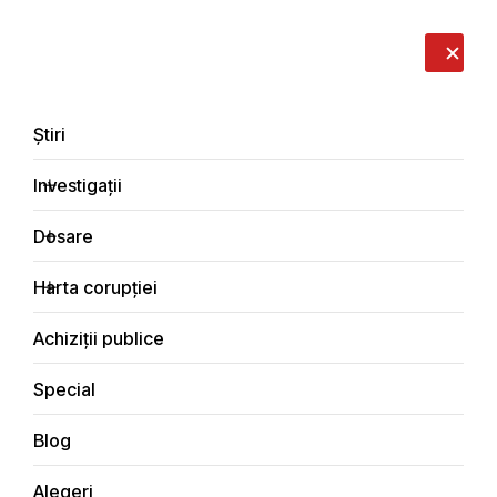
LIVE
EN
RO
RU
Despre noi
Contacte
Donează
Sesizează
Știri
Investigații
Dosare
Investigații
Harta corupției
Principala
Economic
Achiziții publice
Special
Blog
ECONOMIC
Alegeri