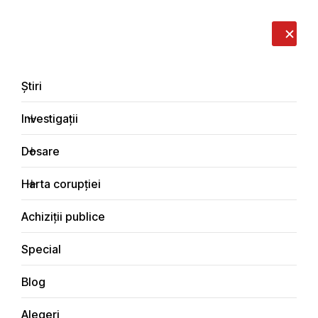
LIVE
EN
RO
RU
Despre noi
Contacte
Donează
Sesizează
Știri
Investigații
Dosare
Știri
Harta corupției
Principala
Achiziții publice
Special
Blog
ȘTIRI
Alegeri