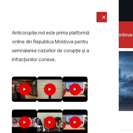
LIVE
Anticoruptie.md este prima platformă
Știri
Inves
online din Republica Moldova pentru
semnalarea cazurilor de corupţie şi a
infracţiunilor conexe.