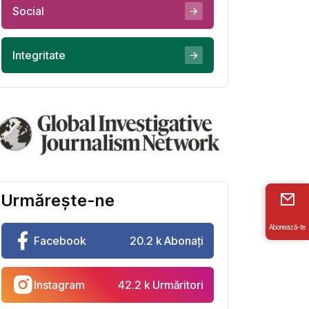
Social
Integritate
Urmărește-ne
Abonează-te
Facebook
20.2 k Abonați
Instagram
42.2 k Urmăritori