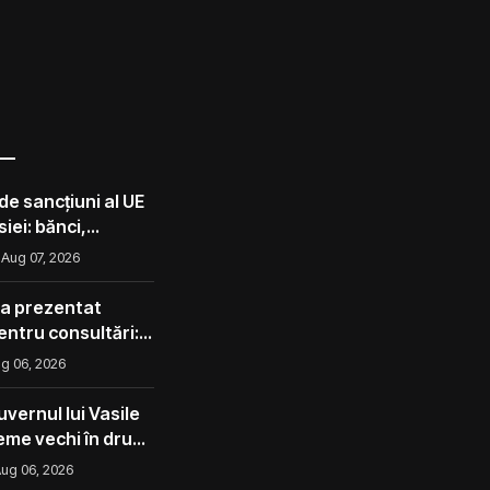
de sancțiuni al UE
iei: bănci,
lota din umbră
Aug 07, 2026
 a prezentat
pentru consultări:
corect ca avocado
g 06, 2026
l ca un măr din
vernul lui Vasile
eme vechi în drum
ug 06, 2026