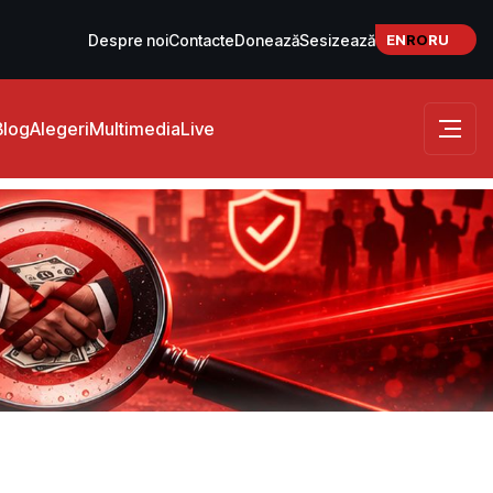
EN
RO
RU
Despre noi
Contacte
Donează
Sesizează
Blog
Alegeri
Multimedia
Live