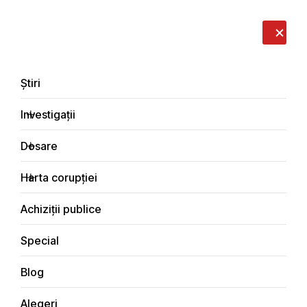
LIVE
EN
RO
RU
Despre noi
Contacte
Donează
Sesizează
Știri
Investigații
Dosare
Investigații
Harta corupției
Principala
Economic
Achiziții publice
Special
Blog
ECONOMIC
Alegeri