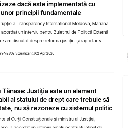
lizeze dacă este implementată cu
 unor principii fundamentale
orupție a Transparency International Moldova, Mariana
 acordat un interviu pentru Buletinul de Politică Externă
re am discutat despre reforma justiției și raportarea
torul politic. Am abordat ef...
in
2862 vizualizări
02 Apr 2026
 Tănase: Justiția este un element
bil al statului de drept care trebuie să
ate, nu să rezoneze cu sistemul politic
e al Curții Constituționale și ministru al Justiției,
se, a acordat un interviu amplu pentru Buletinul de