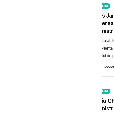
INTERVIURI
Balázs Ja
creșterea 
transnistr
Balázs Jarábik
de experiență,
Buletinului de 
dosarul transn
Necsutu Madal
INTERVIURI
Valeriu Ch
transnist