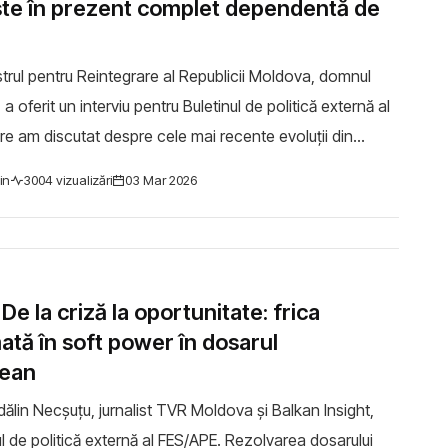
este în prezent complet dependentă de
trul pentru Reintegrare al Republicii Moldova, domnul
, a oferit un interviu pentru Buletinul de politică externă al
re am discutat despre cele mai recente evoluții din
strean. Discuția s-a co...
in
3004 vizualizări
03 Mar 2026
 De la criză la oportunitate: frica
ată în soft power în dosarul
rean
ălin Necșuțu, jurnalist TVR Moldova și Balkan Insight,
olitică externă al FES/APE. Rezolvarea dosarului