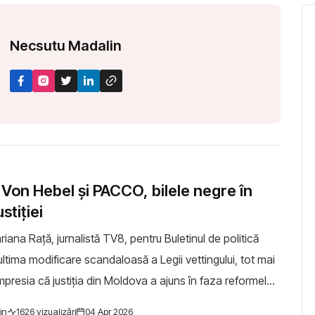
N
e
c
s
u
t
u
M
a
d
a
l
i
n
/ Von Hebel și PACCO, bilele negre în
stiției
riana Rață, jurnalistă TV8, pentru Buletinul de politică
impresia că justiția din Moldova a ajuns în faza reformelor
icările legis...
in
1626 vizualizări
04 Apr 2026