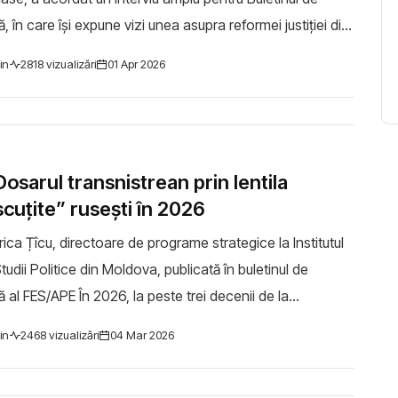
ă, în care își expune vizi unea asupra reformei justiției din
va. Fos tul oficial a ...
in
2818 vizualizări
01 Apr 2026
Dosarul transnistrean prin lentila
scuțite” rusești în 2026
rica Țîcu, directoare de programe strategice la Institutul
udii Politice din Moldova, publicată în buletinul de
6, la peste trei decenii de la
lictului armat din 1992, do...
in
2468 vizualizări
04 Mar 2026