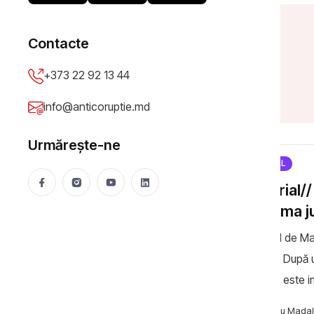
Contacte
+373 22 92 13 44
info@anticoruptie.md
Urmărește-ne
SPECIAL
Editorial/
reforma ju
Editorial de Ma
externă După ultima modificare scandaloasă a Legii vettingului, tot mai
legitimă este 
de avarie. Modif
Necsutu Madal