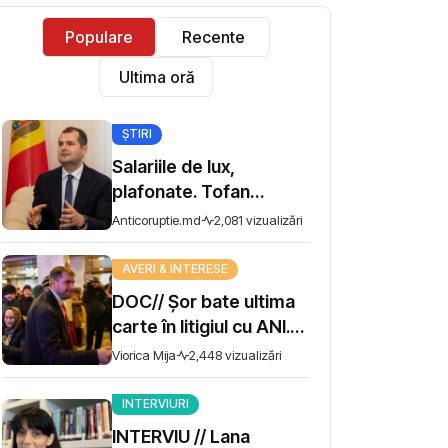
Populare
Recente
Ultima oră
ȘTIRI
Salariile de lux,
plafonate. Tofan
propune moratoriu
Anticoruptie.md
2,081 vizualizări
pentru prime și
bonusuri
AVERI & INTERESE
DOC// Șor bate ultima
carte în litigiul cu ANI.
Miza - 10 milioane de lei
Viorica Mija
2,448 vizualizări
INTERVIURI
INTERVIU // Lana