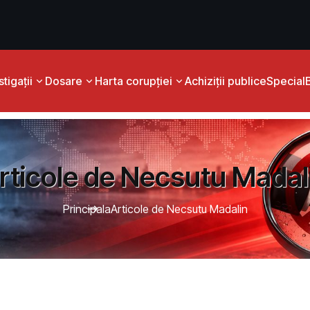
tigații
Dosare
Harta corupției
Achiziții publice
Special
rticole de Necsutu Madal
Principala
Articole de Necsutu Madalin