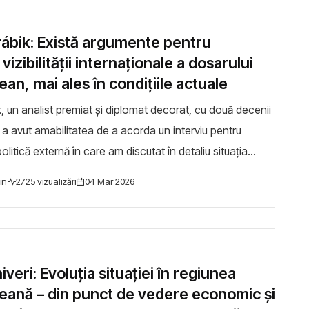
rábik: Există argumente pentru
vizibilității internaționale a dosarului
ean, mai ales în condițiile actuale
, un analist premiat și diplomat decorat, cu două decenii
 a avut amabilitatea de a acorda un interviu pentru
politică externă în care am discutat în detaliu situația
istrean. Am vorbit despre ...
in
2725 vizualizări
04 Mar 2026
iveri: Evoluția situației în regiunea
reană – din punct de vedere economic și