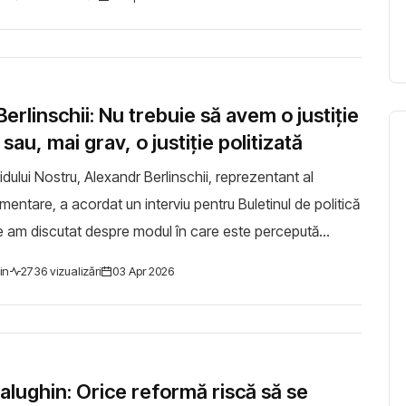
erlinschii: Nu trebuie să avem o justiție
 sau, mai grav, o justiție politizată
idului Nostru, Alexandr Berlinschii, reprezentant al
mentare, a acordat un interviu pentru Buletinul de politică
e am discutat despre modul în care este percepută
ei din Republica Moldova din ...
in
2736 vizualizări
03 Apr 2026
alughin: Orice reformă riscă să se