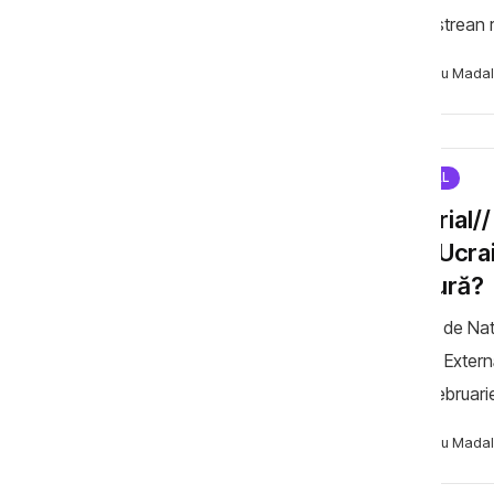
transnistrean
multe necunoscu
Necsutu Madal
SPECIAL
Editorial/
jurul Ucr
cotitură?
Analiză de Nat
Politica Extern
La 24 februarie
scară largă în 
Necsutu Madal