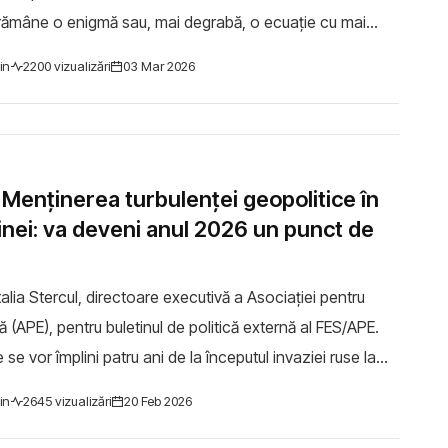
 rămâne o enigmă sau, mai degrabă, o ecuație cu mai
te. Este dificil de anticipa...
in
2200 vizualizări
03 Mar 2026
/ Menținerea turbulenței geopolitice în
ainei: va deveni anul 2026 un punct de
alia Stercul, directoare executivă a Asociației pentru
ă (APE), pentru buletinul de politică externă al FES/APE.
 se vor împlini patru ani de la începutul invaziei ruse la
Ucraina. Este oa...
in
2645 vizualizări
20 Feb 2026