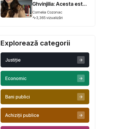
Ghvinjilia: Acesta este
și războiul nostru. Fără
Cornelia Cozonac
victoria Ucrainei,
3,365 vizualizări
Georgia nu se poate
salva
Explorează categorii
Justiţie
Economic
Bani publici
Achiziţii publice