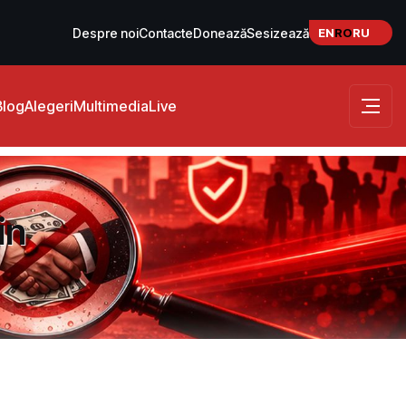
EN
RO
RU
Despre noi
Contacte
Donează
Sesizează
Blog
Alegeri
Multimedia
Live
in