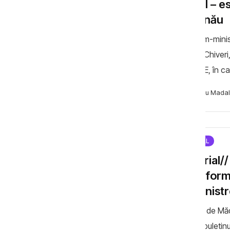
social – 
Chișinău
Viceprim-minis
Valeriu Chiveri
FES/APE, în ca
dosarul transni
Necsutu Madal
SPECIAL
Editorial//
transform
transnist
Analiză de Măd
pentru buletinul de p