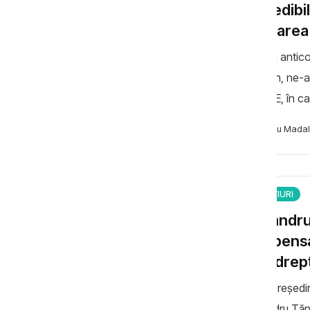
decredibi
ignorarea
Experta antic
Kalughin, ne-a
FES/APE, în ca
acesteia la fac
Necsutu Madal
INTERVIURI
Alexandru
indispensa
facă drept
Fostul președint
Alexandru Tăna