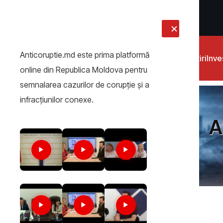
LIVE
Anticoruptie.md este prima platformă
Știri
Inves
online din Republica Moldova pentru
semnalarea cazurilor de corupţie şi a
infracţiunilor conexe.
A