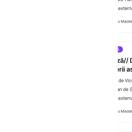
politică extern
Republica Moldo
Necsutu Madal
SPECIAL
Analiză// 
„puterii a
Analiză de Vio
European de St
politică externă al FES/APE În 202
izbucnirea conf
Necsutu Madal