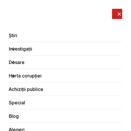
LIVE
EN
RO
RU
Despre noi
Contacte
Donează
Sesizează
Știri
Investigații
Dosare
Dosare în justiție
Harta corupției
Principala
Dosare
Dosare în justiție
Achiziții publice
Special
Blog
Dosare de corupție
Alegeri