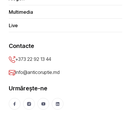
aruncați pe un teren gol și un
Multimedia
animal mort. Cine răspunde?
Live
+
−
Contacte
×
Chișinău
+373 22 92 13 44
info@anticoruptie.md
Urmărește-ne