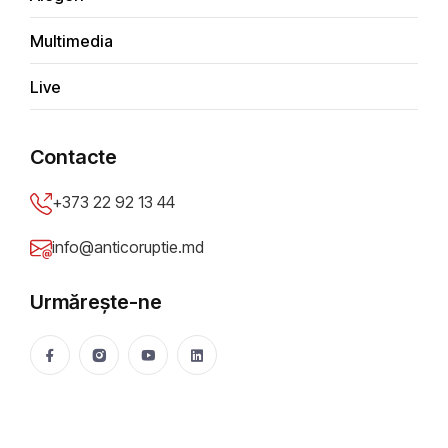
Spitalul raional Strășeni
Multimedia
+
Live
−
×
Contacte
Spitalul raional Straseni
+373 22 92 13 44
info@anticoruptie.md
Urmărește-ne
Leaflet
|
© OpenStreetMap