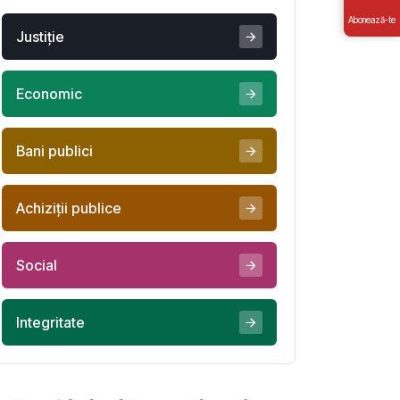
Abonează-te
Justiţie
Economic
Bani publici
Achiziţii publice
Social
Integritate