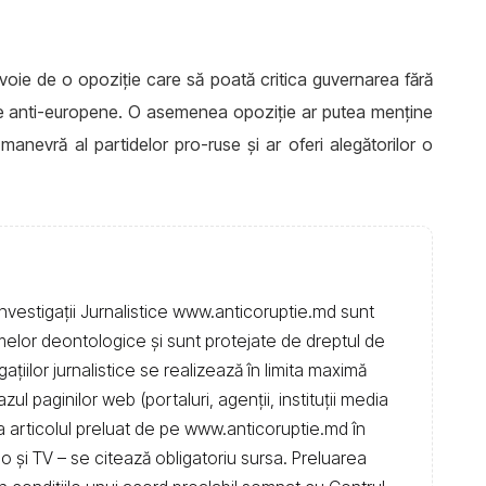
voie de o opoziție care să poată critica guvernarea fără
se anti-europene. O asemenea opoziție ar putea menține
manevră al partidelor pro-ruse și ar oferi alegătorilor o
nvestigații Jurnalistice www.anticoruptie.md sunt
rmelor deontologice și sunt protejate de dreptul de
igațiilor jurnalistice se realizează în limita maximă
l paginilor web (portaluri, agenții, instituţii media
t la articolul preluat de pe www.anticoruptie.md în
dio și TV – se citează obligatoriu sursa. Preluarea