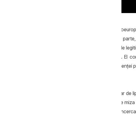
Potrivit lui Pașa, absența unei opoziții proeuro
iar acest lucru are efecte în lanț. Pe de o part
erori sau abuzuri. Pe de altă parte, criticile le
sau politicieni cu agende problematice. El co
alternative au eșuat din cauza incompetenței poli
incluziune.
Expertul susține că problema nu ține doar de lip
care și-au asumat acest rol de a înțelege miza r
Pașa, explicând că partidele care au încercat
conflicte interne și priorități greșite.