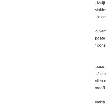
rezultatul unui context politic complicat. Mulți 
riscurile geopolitice pentru Republica Mold
european poate duce la autocenzură sau la crit
În același timp, expertul avertizează că guve
mai bună. El admite că actuala putere nu poate f
a trecut anterior Republica Moldova, dar consi
indulgență.
Potrivit lui Pașa, lipsa unei opoziții sănăto
relaxarea guvernanților, care pot ajunge să cr
vor răspunde politic pentru abuzuri. Al doilea 
mai mic”, până în momentul în care frustrarea îi
„Este o problemă, o vulnerabilitate sistemică