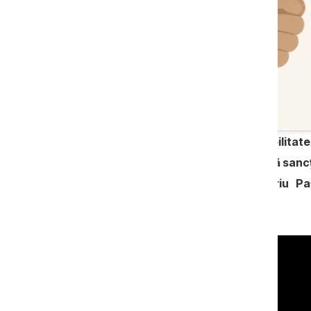
Republica Moldova are o vulnerabilitate 
democratice și credibile, capabile să sa
Declarația a fost făcută de Valeriu Pa
podcastului La prima sursă.