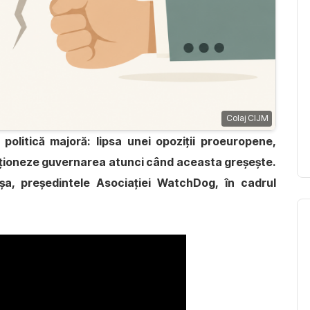
Colaj CIJM
politică majoră: lipsa unei opoziții proeuropene,
ncționeze guvernarea atunci când aceasta greșește.
șa, președintele Asociației WatchDog, în cadrul