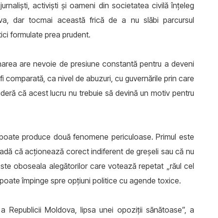
jurnaliști, activiști și oameni din societatea civilă înțeleg
ova, dar tocmai această frică de a nu slăbi parcursul
ici formulate prea prudent.
rnarea are nevoie de presiune constantă pentru a deveni
i comparată, ca nivel de abuzuri, cu guvernările prin care
deră că acest lucru nu trebuie să devină un motiv pentru
ase poate produce două fenomene periculoase. Primul este
eadă că acționează corect indiferent de greșeli sau că nu
este oboseala alegătorilor care votează repetat „răul cel
 poate împinge spre opțiuni politice cu agende toxice.
 a Republicii Moldova, lipsa unei opoziții sănătoase”, a