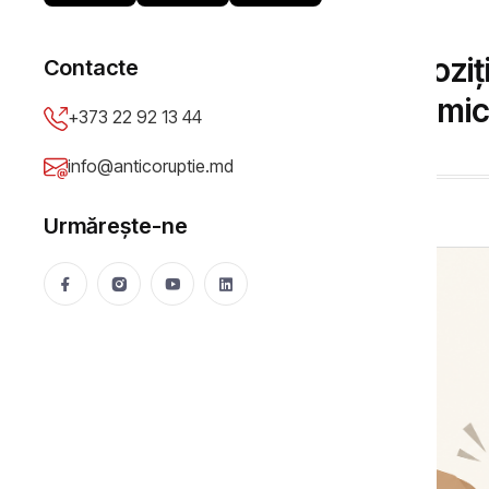
ȘTIRI
Expert: Lipsa unei opozi
Contacte
o vulnerabilitate sistem
+373 22 92 13 44
Olga Virlan
30 Jun 2026
6110 vizualizări
info@anticoruptie.md
Urmărește-ne