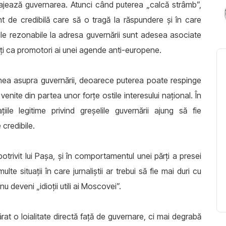
antajează guvernarea. Atunci când puterea „calcă strâmb”,
nt de credibilă care să o tragă la răspundere și în care
icile rezonabile la adresa guvernării sunt adesea asociate
uți ca promotori ai unei agende anti-europene.
unea asupra guvernării, deoarece puterea poate respinge
venite din partea unor forțe ostile interesului național. În
iile legitime privind greșelile guvernării ajung să fie
credibile.
 potrivit lui Pașa, și în comportamentul unei părți a presei
te situații în care jurnaliștii ar trebui să fie mai duri cu
 deveni „idioții utili ai Moscovei”.
t o loialitate directă față de guvernare, ci mai degrabă