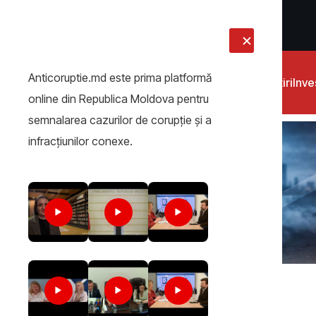
LIVE
Anticoruptie.md este prima platformă
Știri
Inves
online din Republica Moldova pentru
semnalarea cazurilor de corupţie şi a
infracţiunilor conexe.