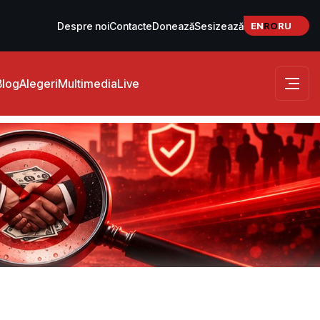
EN
RO
RU
Despre noi
Contacte
Donează
Sesizează
Blog
Alegeri
Multimedia
Live