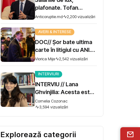
plafonate. Tofan
propune moratoriu
Anticoruptie.md
2,200 vizualizări
pentru prime și
bonusuri
AVERI & INTERESE
DOC// Șor bate ultima
carte în litigiul cu ANI.
Miza - 10 milioane de lei
Viorica Mija
2,542 vizualizări
INTERVIURI
INTERVIU // Lana
Ghvinjilia: Acesta este
și războiul nostru. Fără
Cornelia Cozonac
victoria Ucrainei,
3,594 vizualizări
Georgia nu se poate
salva
Explorează categorii