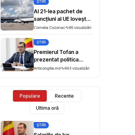
ȘTIRI
libertatea întrunirilor
pașnice
Al 21-lea pachet de
sancțiuni al UE lovește
sudul Rusiei: bănci,
Cornelia Cozonac
85 vizualizări
aeroporturi și flota din
umbră
ȘTIRI
Premierul Tofan a
prezentat politica
fiscală pentru
Anticoruptie.md
643 vizualizări
consultări: „Nu mi se
pare corect ca
avocado să fie taxat la
Populare
Recente
fel ca un măr din
Moldova”
Ultima oră
ȘTIRI
Salariile de lux,