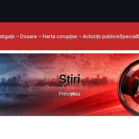
tigații
Dosare
Harta corupției
Achiziții publice
Special
Știri
Principala