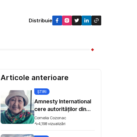
Distribuie
Articole anterioare
ȘTIRI
Amnesty International
cere autorităților din
Kârgâzstan să
Cornelia Cozonac
înceteze intimidarea
4,198 vizualizări
activiștilor pentru