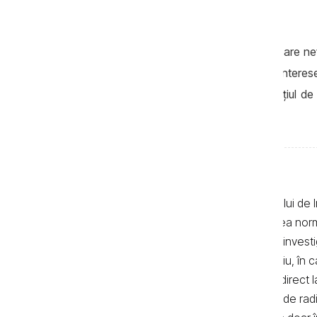
concluzionat Valeriu Pașa.
În opinia expertului, Republica Moldova are ne
să fie suspectată de promovarea unor intere
presiunea asupra puterii, ar reduce spațiul de 
alternativă democratică reală.
Textele de pe pagina web a Centrului de I
realizate de jurnaliști, cu respectarea no
autor. Preluarea textelor știrilor și a invest
de 500 de semne. În mod obligatoriu, în cazu
sau bloguri) trebuie indicat şi linkul direc
primul alineat, iar în cazul posturilor de ra