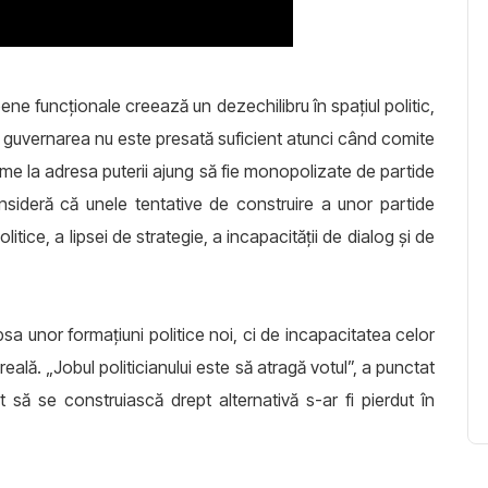
pene funcționale creează un dezechilibru în spațiul politic,
e, guvernarea nu este presată suficient atunci când comite
gitime la adresa puterii ajung să fie monopolizate de partide
nsideră că unele tentative de construire a unor partide
tice, a lipsei de strategie, a incapacității de dialog și de
sa unor formațiuni politice noi, ci de incapacitatea celor
eală. „Jobul politicianului este să atragă votul”, a punctat
 să se construiască drept alternativă s-ar fi pierdut în