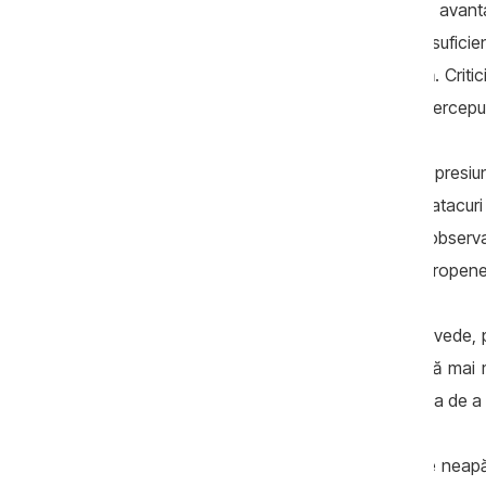
În opinia sa, lipsa unei opoziții credibile av
spune Pașa, nu există o forță politică suficie
cetățenii să vadă o alternativă obiectivă. Crit
cu politicieni compromiși sau cu actori percep
Pașa afirmă că această situație reduce presi
mai ușor criticile, prezentându-le drept atacuri 
acest fel, spune expertul, chiar și observaț
contaminate de lipsa unei opoziții proeuropene 
Un alt efect al acestei vulnerabilități se vede,
independente. Expertul susține că există mai mul
guvernarea, dar ezită să o facă din teama de a nu
Pașa spune că această reținere nu este neapăra