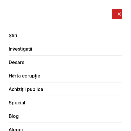
LIVE
EN
RO
RU
Despre noi
Contacte
Donează
Sesizează
Știri
Investigații
Dosare
Știri
Harta corupției
Principala
Achiziții publice
Special
Blog
ȘTIRI
Alegeri