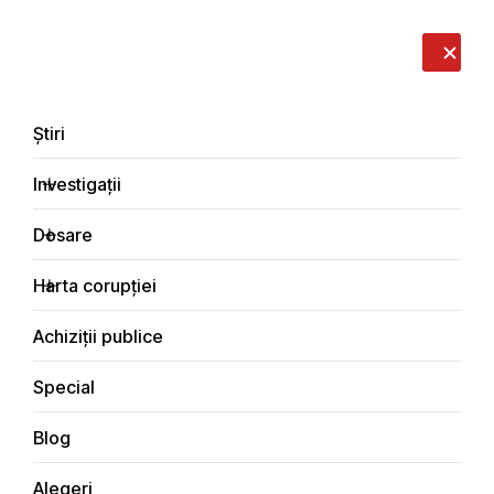
LIVE
EN
RO
RU
Despre noi
Contacte
Donează
Sesizează
Știri
Investigații
Dosare
Special
Harta corupției
Principala
Achiziții publice
Special
Blog
SPECIAL
Alegeri