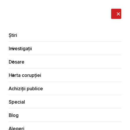
LIVE
EN
RO
RU
Despre noi
Contacte
Donează
Sesizează
Știri
Investigații
Dosare
Investigații
Harta corupției
Principala
Justiţie
Achiziții publice
Special
Blog
JUSTIŢIE
Alegeri