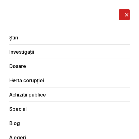
LIVE
EN
RO
RU
Despre noi
Contacte
Donează
Sesizează
Știri
Investigații
Dosare
Investigații
Harta corupției
Principala
Justiţie
Achiziții publice
Special
Blog
JUSTIŢIE
Alegeri