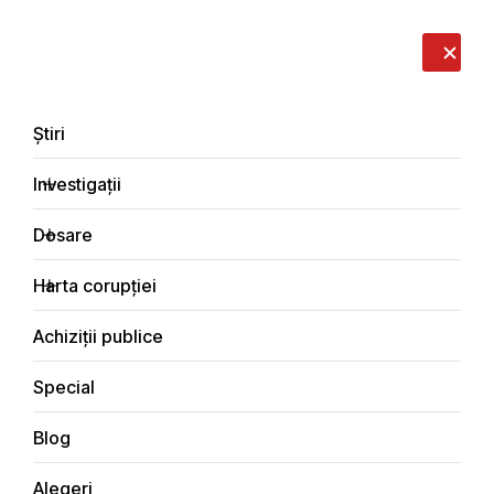
LIVE
EN
RO
RU
Despre noi
Contacte
Donează
Sesizează
Știri
Investigații
Dosare
Investigații
Harta corupției
Principala
Social
Achiziții publice
Special
Blog
SOCIAL
Alegeri