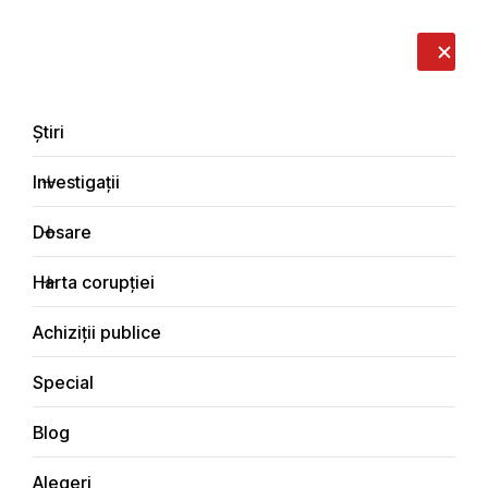
LIVE
EN
RO
RU
Despre noi
Contacte
Donează
Sesizează
Știri
Investigații
Dosare
Investigații
Harta corupției
Principala
Achiziţii publice
Achiziții publice
Special
Blog
ACHIZIŢII PUBLICE
Alegeri