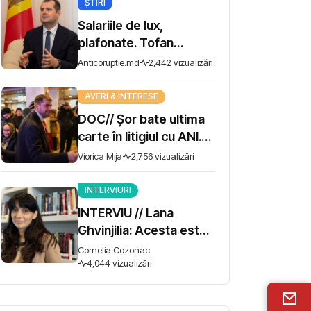
ȘTIRI
Salariile de lux,
plafonate. Tofan
propune moratoriu
Anticoruptie.md
2,442 vizualizări
pentru prime și
bonusuri
AVERI & INTERESE
DOC// Șor bate ultima
carte în litigiul cu ANI.
Miza - 10 milioane de lei
Viorica Mija
2,756 vizualizări
INTERVIURI
INTERVIU // Lana
Ghvinjilia: Acesta este
și războiul nostru. Fără
Cornelia Cozonac
victoria Ucrainei,
4,044 vizualizări
Georgia nu se poate
salva