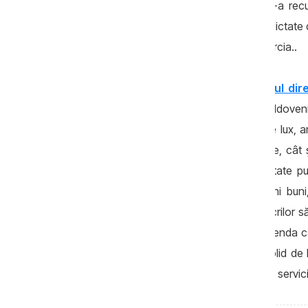
Fostul director al SIS, Vasile Botnari, și-a 
achitat prejudiciile de 125.000 de euro dictate
care au fost transportați profesorii în Turcia..
Anticoruptie.md a mai scris că fostul direc
Vasile Botnari, singurul dintre oficialii moldov
turci, îşi duce traiul într-o gospodărie de lux, 
cartier elitist din Chişinău. Atât terenurile, câ
acesta deţinea funcţii înalte de demnitate publi
Plahotniuc. Deşi locuieşte acolo de ani buni,
acestea fiind înregistrate pe numele socrilor să
că a rămas fără serviciu, dar nici de amenda ca
Fostul director de la SIS conduce un bolid de 
cheltuie lunar cel puţin 9 mii de lei pentru servic