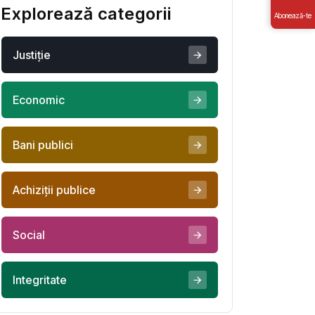
Explorează categorii
Abonează-te
Justiţie
Economic
Bani publici
Achiziţii publice
Social
Integritate