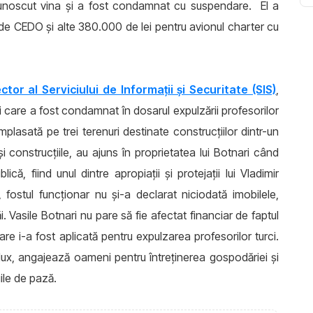
recunoscut vina și a fost condamnat cu suspendare. El a
 de CEDO și alte 380.000 de lei pentru avionul charter cu
tor al Serviciului de Informaţii şi Securitate (SIS)
,
eni care a fost condamnat în dosarul expulzării profesorilor
amplasată pe trei terenuri destinate construcţiilor dintr-un
t şi construcţiile, au ajuns în proprietatea lui Botnari când
că, fiind unul dintre apropiaţii şi protejaţii lui Vladimir
 fostul funcţionar nu şi-a declarat niciodată imobilele,
i. Vasile Botnari nu pare să fie afectat financiar de faptul
re i-a fost aplicată pentru expulzarea profesorilor turci.
lux, angajează oameni pentru întreţinerea gospodăriei şi
iile de pază.