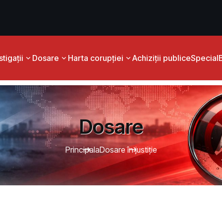
tigații
Dosare
Harta corupției
Achiziții publice
Special
Dosare
Principala
Dosare în justiție