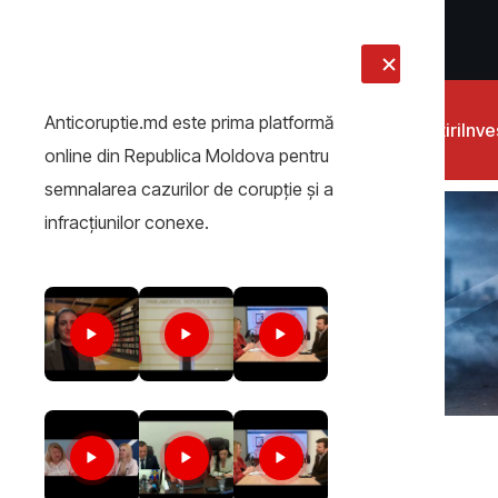
LIVE
Anticoruptie.md este prima platformă
Știri
Inves
online din Republica Moldova pentru
semnalarea cazurilor de corupţie şi a
infracţiunilor conexe.