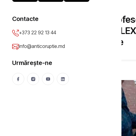
DOSARE ÎN JUSTIȚIE
Dosarul expulzării profesor
Contacte
Procuratură. Promo-LEX 
+373 22 92 13 44
persoanelor implicate
info@anticoruptie.md
Olga Virlan
22 Jun 2026
513 vizualizări
Urmărește-ne