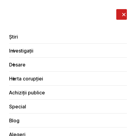
LIVE
EN
RO
RU
Despre noi
Contacte
Donează
Sesizează
Știri
Investigații
Dosare
Dosare
Harta corupției
Principala
Dosare de corupție
Achiziții publice
Special
Blog
DOSARE DE CORUPȚIE
Alegeri