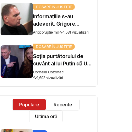
Frauda bancară
DOSARE ÎN JUSTIȚIE
Informațiile s-au
adeverit. Grigore
Gacichevici, reținut
Anticoruptie.md
1,581 vizualizări
într-un alt dosar
DOSARE ÎN JUSTIȚIE
Soția purtătorului de
cuvânt al lui Putin dă UE
în judecată. Tatiana
Cornelia Cozonac
Navka cere scoaterea
1,692 vizualizări
de pe lista de sancțiuni
și 2 milioane de euro
despăgubiri
Populare
Recente
Ultima oră