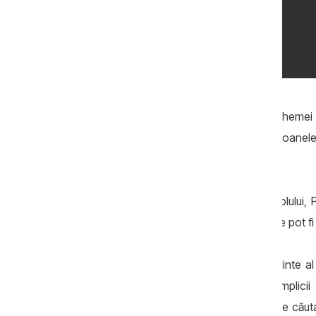
Vitalie Pîrlog ar fi unul dintre autorii sche
Interpolului „notificările roșii” pentru persoanel
investigație
Bloomberg
.
„Datorită influenței sale în cadrul Interpolului, 
roșii” trebuie să rămână în vigoare și care pot fi 
Pîrlog ar fi profitat de poziția de președinte al
toamna anului 2022, împreună cu complicii s
„notificările roșii” pentru 26 de persoane căuta