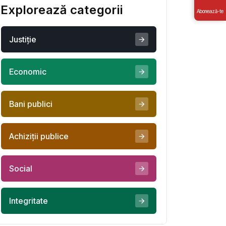
Explorează categorii
Abonează-te
Justiţie
Economic
Bani publici
Achiziţii publice
Social
Integritate