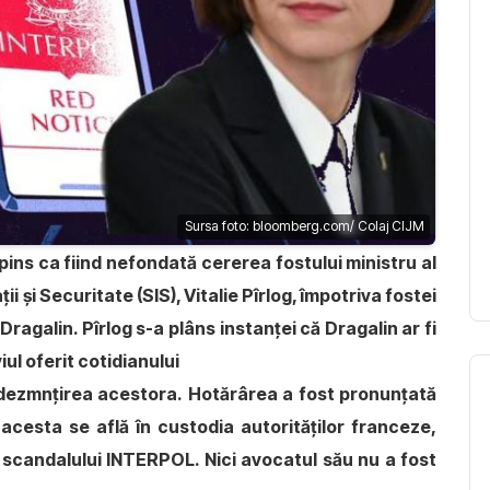
Sursa foto: bloomberg.com/ Colaj CIJM
pins ca fiind nefondată cererea fostului ministru al
ții și Securitate (SIS), Vitalie Pîrlog, împotriva fostei
ragalin. Pîrlog s-a plâns instanței că Dragalin ar fi
ul oferit cotidianului
dezmnțirea acestora. Hotărârea a fost pronunțată
 acesta se află în custodia autorităților franceze,
a scandalului INTERPOL. Nici avocatul său nu a fost