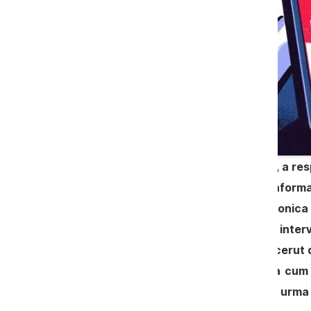
Judecătoria Chișinău, sediul Centru, a res
Justiției și ex-șefului Serviciului de Informa
șefe a Procuraturii Anticorupțe, Veronica D
operat cu informații defăimătoare în intervi
american The New York Times și a cerut 
miercuri, în lipsa reclamantului, așa cum
după ce a fost reținut și extrădat în urm