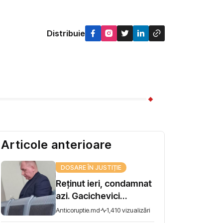
Distribuie
Articole anterioare
DOSARE ÎN JUSTIȚIE
Reținut ieri, condamnat
azi. Gacichevici
primește 13 ani de
Anticoruptie.md
1,410 vizualizări
închisoare în dosarul