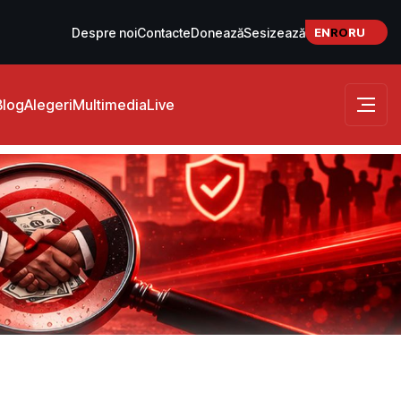
EN
RO
RU
Despre noi
Contacte
Donează
Sesizează
Blog
Alegeri
Multimedia
Live