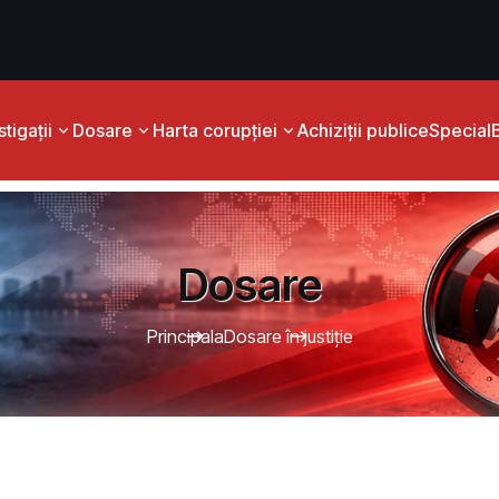
tigații
Dosare
Harta corupției
Achiziții publice
Special
Dosare
Principala
Dosare în justiție