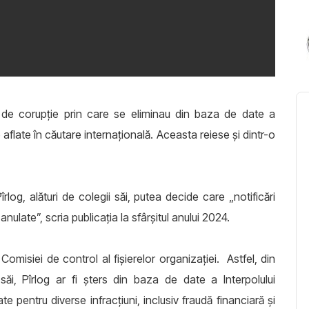
mei de corupție prin care se eliminau din baza de date a
e aflate în căutare internațională. Aceasta reiese și dintr-o
Pîrlog, alături de colegii săi, putea decide care „notificări
anulate”, scria publicația la sfârșitul anului 2024.
 Comisiei de control al fișierelor organizației. Astfel, din
ăi, Pîrlog ar fi șters din baza de date a Interpolului
te pentru diverse infracțiuni, inclusiv fraudă financiară și