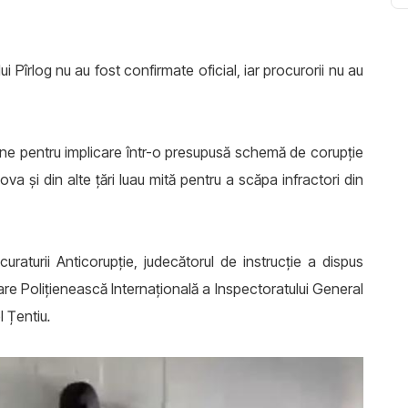
lui Pîrlog nu au fost confirmate oficial, iar procurorii nu au
oane pentru implicare într-o presupusă schemă de corupție
a și din alte țări luau mită pentru a scăpa infractori din
uraturii Anticorupție, judecătorul de instrucție a dispus
are Polițienească Internațională a Inspectoratului General
el Țentiu
.