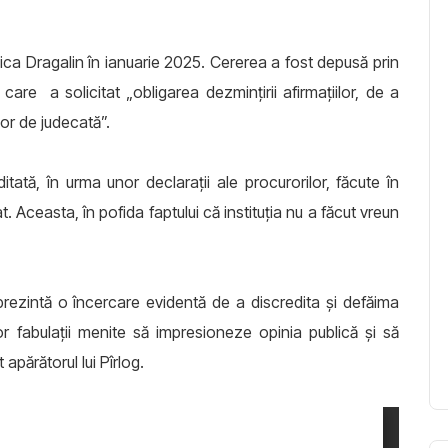
nica Dragalin în ianuarie 2025. Cererea a fost depusă prin
care a solicitat „obligarea dezmințirii afirmațiilor, de a
or de judecată”.
tată, în urma unor declarații ale procurorilor, făcute în
 Aceasta, în pofida faptului că instituția nu a făcut vreun
prezintă o încercare evidentă de a discredita și defăima
nor fabulații menite să impresioneze opinia publică și să
apărătorul lui Pîrlog.