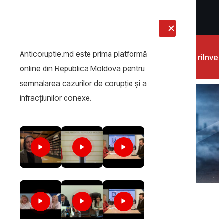
LIVE
Anticoruptie.md este prima platformă
Știri
Inves
online din Republica Moldova pentru
semnalarea cazurilor de corupţie şi a
infracţiunilor conexe.