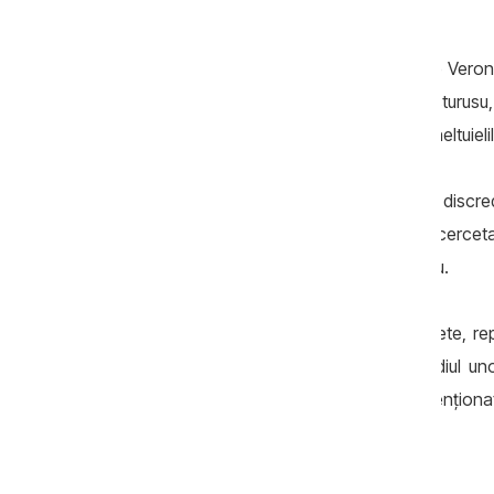
prezent la ședință.
Vitalie Pîrlog a acționat-o în judecată pe Vero
intermediul avocatului său, Nicolae Posturusu, 
aduce scuze publice și compensarea cheltuielil
Pîrlog spune că imaginea sa ar fi fost discredi
dosarul INTERPOL în cadrul căruia este cercetat.
anunț public, cu pronunțarea numelui său.
„Aceste acțiuni, lipsite de probe concrete, re
imaginea lui Vitalie Pîrlog, prin intermediul u
influențeze instanțele de judecată”, a menționat 