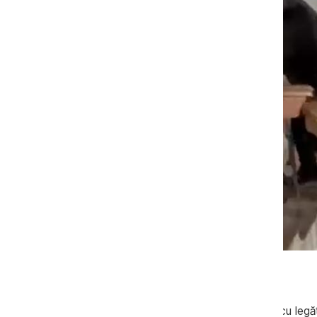
Sursa foto: Pro TV
„O organizație criminală internațională cu legăt