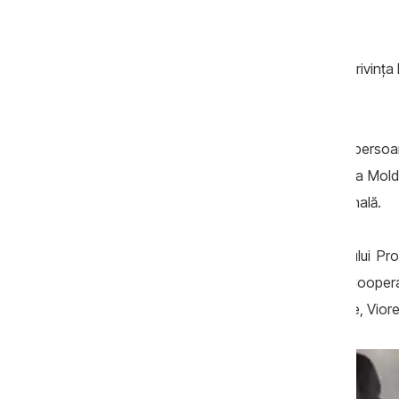
trafic de droguri.
Informația despre evoluția cercetării în privința 
menționat nume.
Pe 4 iunie 2024
, au fost reținute patru pers
prin care persoane publice din Republica Moldov
diferite țări anunțați în căutare internațională.
Pe 6 iunie, în urma examinării demersului Proc
arestul preventiv pentru șeful Centrului Cooper
de Poliție al Ministerului Afacerilor Interne, Vior