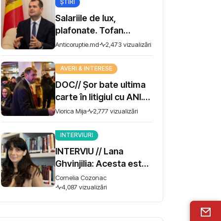
ȘTIRI
Salariile de lux,
plafonate. Tofan
propune moratoriu
Anticoruptie.md
2,473 vizualizări
pentru prime și
bonusuri
AVERI & INTERESE
DOC// Șor bate ultima
carte în litigiul cu ANI.
Miza - 10 milioane de lei
Viorica Mija
2,777 vizualizări
INTERVIURI
INTERVIU // Lana
Ghvinjilia: Acesta este
și războiul nostru. Fără
Cornelia Cozonac
victoria Ucrainei,
4,087 vizualizări
Georgia nu se poate
salva