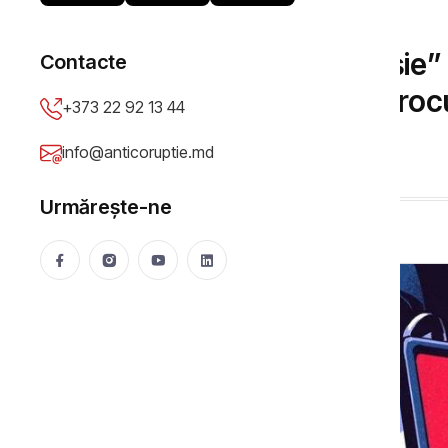
DOSARE ÎN JUSTIȚIE
DOC// „Notificare roșie” 
Contacte
Pîrlog. Fosta șefă a Proc
+373 22 92 13 44
procesul
info@anticoruptie.md
Viorica Mija
18 Jun 2026
5443 vizualizări
Urmărește-ne