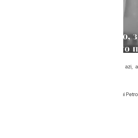
Irina Lozovan:
„Ce putem azi facem azi, a
declarația”
Pavel Gârleanu:
„Așa și spun - îi dau lui Petr
clarificăm în totalitate cu voi, noi nu...”