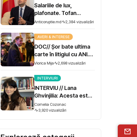
Salariile de lux,
plafonate. Tofan
propune moratoriu
Anticoruptie.md
2,384 vizualizări
pentru prime și
bonusuri
AVERI & INTERESE
DOC// Șor bate ultima
carte în litigiul cu ANI.
Miza - 10 milioane de lei
Viorica Mija
2,698 vizualizări
INTERVIURI
INTERVIU // Lana
Ghvinjilia: Acesta este
și războiul nostru. Fără
Cornelia Cozonac
victoria Ucrainei,
3,920 vizualizări
Georgia nu se poate
salva