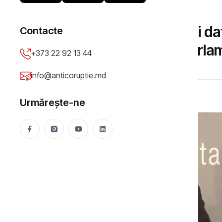
DOSARE DE CORUPȚIE
DOC// Condamnată și dată
Contacte
renunță la banii din Parl
+373 22 92 13 44
Viorica Mija
24 Jun 2026
5951 vizualizări
info@anticoruptie.md
Urmărește-ne