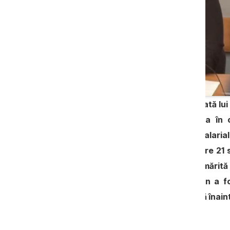
Fosta deputată Irina Lozovan, asociată lui 
de apel, care i-a respins acțiunea în 
suspendare a achitării drepturilor salarial
vorba despre perioada cuprinsă între 21 
aflat în arest la domiciliu, fiind urmări
primari. Doi ani mai târziu, Lozovan a 
dispărut într-o direcție necunoscută înain