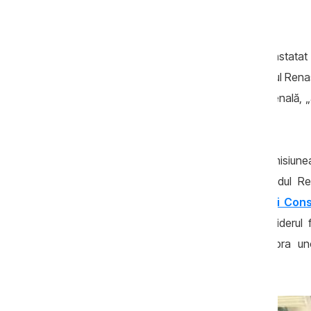
Partidului Renaștere.
Conform probatoriului, procurorii au constatat
Biroului Politic al Partidului Politic Partidul 
neidentificate de organul de urmărire penală, „
criminal organizat condus de Ilan Șor”.
Conform acuzatorilor, cei doi ar fi avut misiunea 
care să-i convingă să adere la Partidul Re
neconstituțional prin
Hotărârea Curții Cons
pierdut pârghia de influență, Ilan Șor, liderul 
ilegal de menținere a controlului asupra un
Moldova.