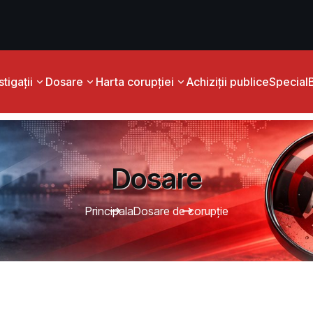
tigații
Dosare
Harta corupției
Achiziții publice
Special
Dosare
Principala
Dosare de corupție