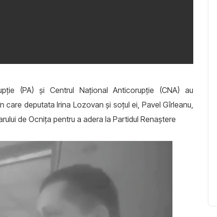
pție (PA) și Centrul Național Anticorupție (CNA) au
n care deputata Irina Lozovan și soțul ei, Pavel Gîrleanu,
rului de Ocnița pentru a adera la Partidul Renaștere