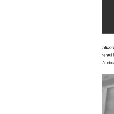
Pe 3 noiembrie 2023, Procuratura Anticoru
publicat imagini video care surprind momentul î
analizează sumele pe care să le transmită prima