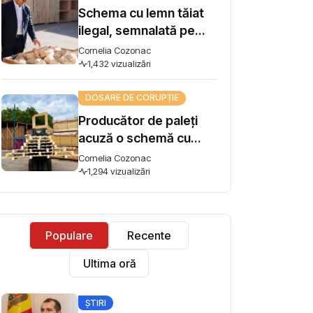
Schema cu lemn tăiat
ilegal, semnalată pe
Harta Corupției, ajunge
Cornelia Cozonac
la Guvern. Premierul
1,432 vizualizări
Vasile Tofan: „Subiectul
DOSARE DE CORUPȚIE
se ia în lucru”
Producător de paleți
acuză o schemă cu
lemn tăiat ilegal și cere
Cornelia Cozonac
intervenția premierului:
1,294 vizualizări
"Concurez cu firme
care își iau materia
primă din pădure tăiată
Populare
Recente
ilegal"
Ultima oră
ȘTIRI