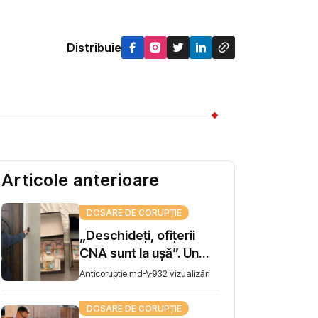
Distribuie
Articole anterioare
DOSARE DE CORUPȚIE
„Deschideți, ofițerii
CNA sunt la ușă”. Un
șef de direcție la AIPA,
Anticoruptie.md
932 vizualizări
reținut pentru trafic de
influență
DOSARE DE CORUPȚIE