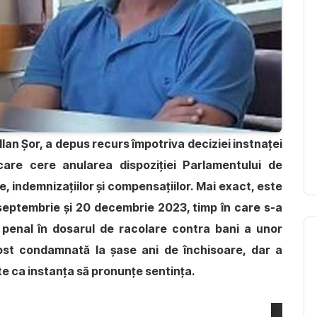
Ilan Șor, a depus recurs împotriva deciziei instnaței
care cere anularea dispoziției Parlamentului de
e, indemnizațiilor și compensațiilor. Mai exact, este
septembrie și 20 decembrie 2023, timp în care s-a
tă penal în dosarul de racolare contra bani a unor
fost condamnată la șase ani de închisoare, dar a
te ca instanța să pronunțe sentința.