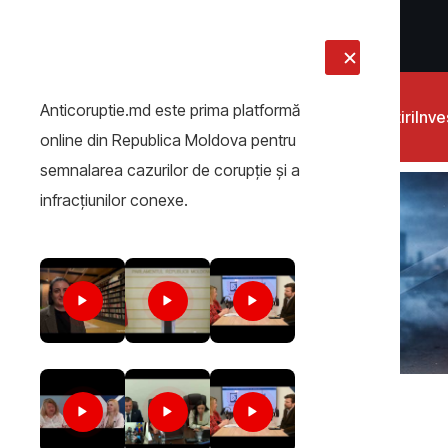
LIVE
Anticoruptie.md este prima platformă
Știri
Inves
online din Republica Moldova pentru
semnalarea cazurilor de corupţie şi a
infracţiunilor conexe.