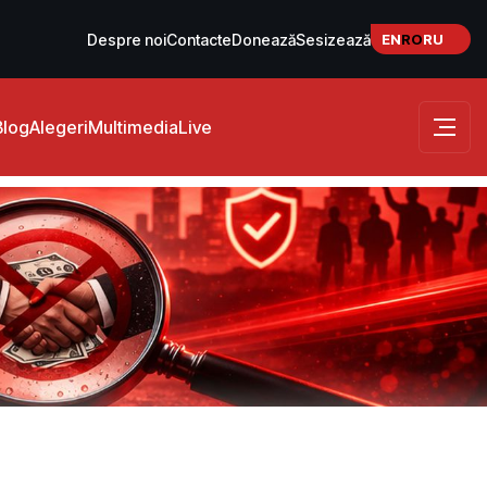
EN
RO
RU
Despre noi
Contacte
Donează
Sesizează
Blog
Alegeri
Multimedia
Live