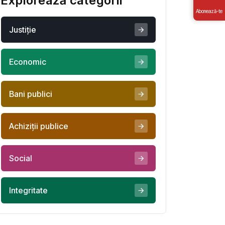
Explorează categorii
Abonează-te
Justiţie
Economic
Bani publici
Achiziţii publice
Social
Integritate