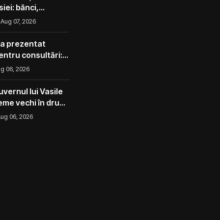
iei: bănci,
lota din umbră
Aug 07, 2026
 a prezentat
pentru consultări:
corect ca avocado
g 06, 2026
l ca un măr din
vernul lui Vasile
eme vechi în drum
ug 06, 2026