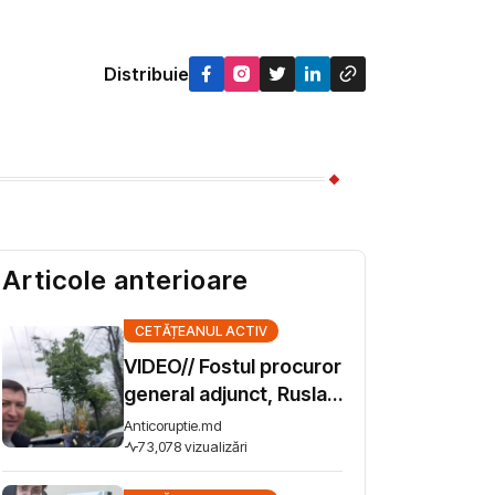
Distribuie
Articole anterioare
CETĂȚEANUL ACTIV
VIDEO// Fostul procuror
general adjunct, Ruslan
Popov, şi-a găsit de
Anticoruptie.md
lucru şi se simte bine în
73,078 vizualizări
afara Procuraturii