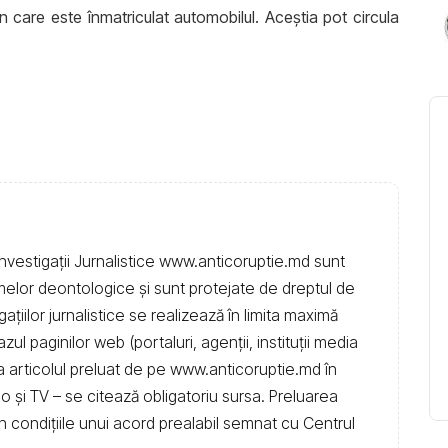
 care este înmatriculat automobilul. Aceştia pot circula
nvestigații Jurnalistice www.anticoruptie.md sunt
rmelor deontologice și sunt protejate de dreptul de
igațiilor jurnalistice se realizează în limita maximă
l paginilor web (portaluri, agenții, instituţii media
t la articolul preluat de pe www.anticoruptie.md în
dio și TV – se citează obligatoriu sursa. Preluarea
în condiţiile unui acord prealabil semnat cu Centrul