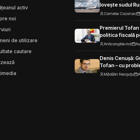
lovește sudul Rus
țeanul activ
aeroporturi și f
Cornelia Cozonac
pre noi
Premierul Tofan
rviuri
politica fiscală 
eni de utilizare
„Nu mi se pare 
Anticoruptie.md
Au
să fie taxat la fe
ultate cautare
Moldova”
Denis Cenușă: Gu
izează
Tofan – cu probl
spre UE
timedia
Mădălin Necșuțu
A