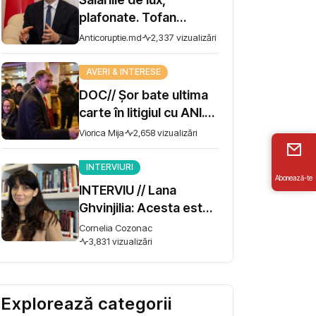
plafonate. Tofan
propune moratoriu
Anticoruptie.md
2,337 vizualizări
pentru prime și
bonusuri
AVERI & INTERESE
DOC// Șor bate ultima
carte în litigiul cu ANI.
Miza - 10 milioane de lei
Viorica Mija
2,658 vizualizări
INTERVIURI
Abonează-te
INTERVIU // Lana
Ghvinjilia: Acesta este
și războiul nostru. Fără
Cornelia Cozonac
victoria Ucrainei,
3,831 vizualizări
Georgia nu se poate
salva
Explorează categorii