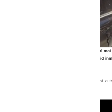
Procurorul Pavel Viniţchi, subiect al mai 
circulă de mai multe luni cu un bolid înm
vorba de un SUV Volvo XC 90.
Pavel Viniţchi a fost surprins cu acest auto
Judecătoriei Chişinău.