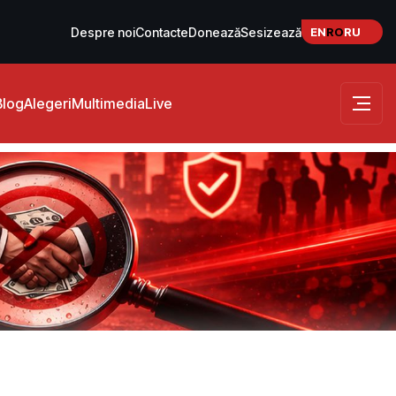
EN
RO
RU
Despre noi
Contacte
Donează
Sesizează
Blog
Alegeri
Multimedia
Live