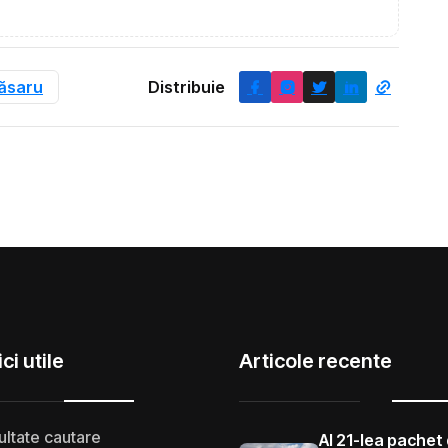
ăsaru
Distribuie
ci utile
Articole recente
ultate cautare
Al 21-lea pachet 