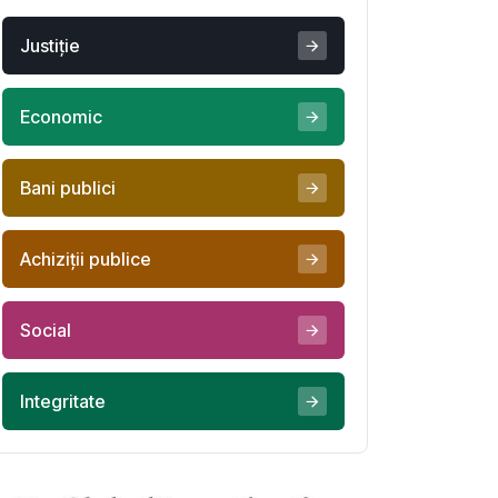
Justiţie
Economic
Bani publici
Achiziţii publice
Social
Integritate