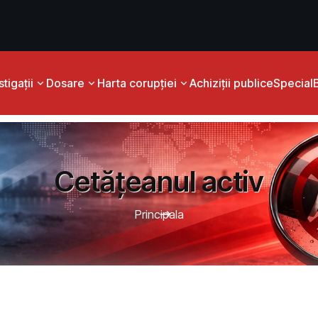
tigații
Dosare
Harta corupției
Achiziții publice
Special
Cetățeanul activ
Principala