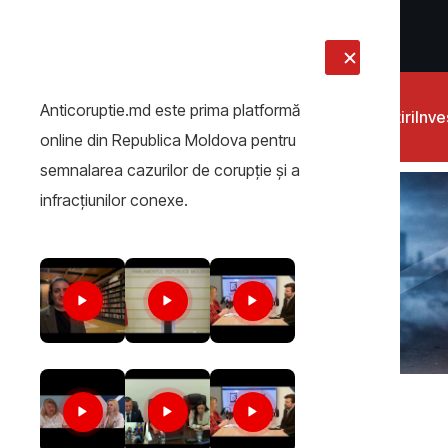
LIVE
Anticoruptie.md este prima platformă
Știri
Inves
online din Republica Moldova pentru
semnalarea cazurilor de corupţie şi a
infracţiunilor conexe.