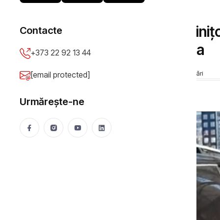
CETĂȚEANUL ACTIV
VIDEO// Procurorul Viniţc
Contacte
înmatriculat în Bulgaria
+373 22 92 13 44
Anticoruptie.md
09 Jan 2022
83391 vizualizări
[email protected]
Urmărește-ne