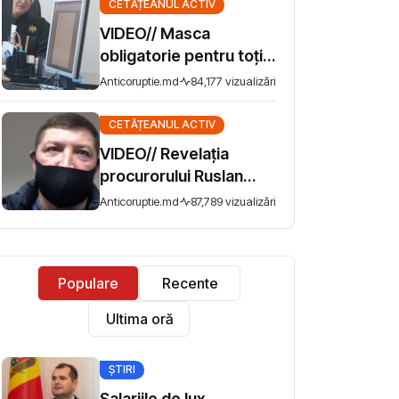
CETĂȚEANUL ACTIV
VIDEO// Masca
obligatorie pentru toţi.
Nu şi pentru magistrata
Anticoruptie.md
84,177 vizualizări
Renata Popescu
CETĂȚEANUL ACTIV
VIDEO// Revelaţia
procurorului Ruslan
Popov înainte de arest:
Anticoruptie.md
87,789 vizualizări
„Mi-i ruşine pentru
justiţia
moldovenească”
Populare
Recente
Ultima oră
ȘTIRI
Salariile de lux,