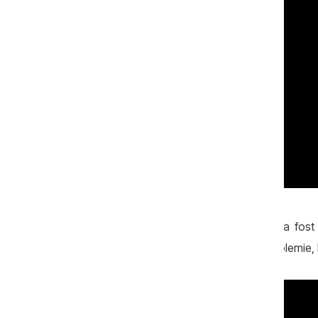
La volanul aceluiaşi automobil Viniţchi a fost 
circulaţie şi impus să treacă testul la alcolemie, 