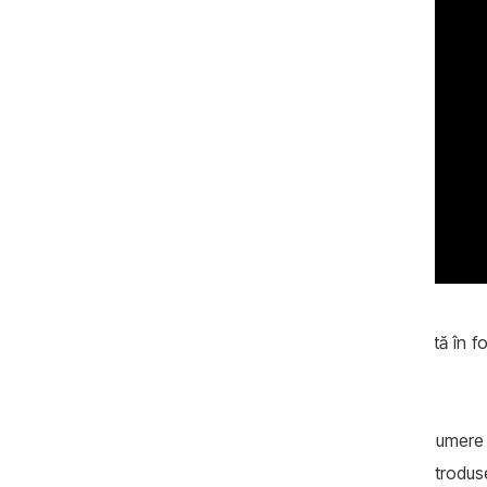
Omul legii declară că maşina i-a fost dată în folo
Republicii Moldova.
Termenul maxim în care o maşină cu numere st
Excepție fac mijloacele de transport introdus