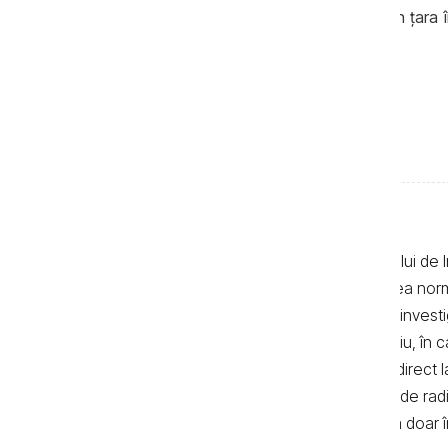
care dețin permis de conducere emis în ţara în
timp de 3 ani.
Textele de pe pagina web a Centrului de I
realizate de jurnaliști, cu respectarea no
autor. Preluarea textelor știrilor și a invest
de 500 de semne. În mod obligatoriu, în cazu
sau bloguri) trebuie indicat şi linkul direc
primul alineat, iar în cazul posturilor de ra
integrală a textelor se poate realiza doar 