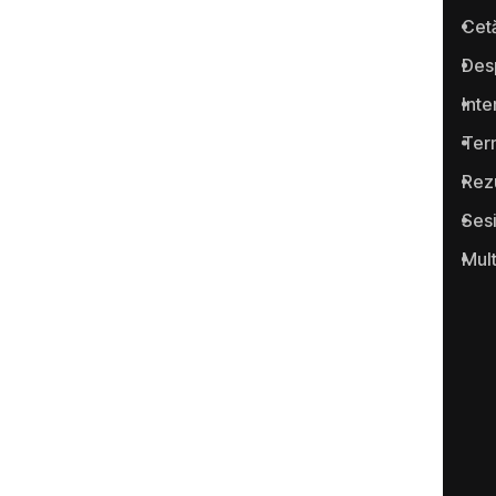
Anticoruptie.md este prima
Cetă
platformă online din Republica
Des
Moldova pentru semnalarea
cazurilor de corupţie şi a
Inte
infracţiunilor conexe.
Term
Rez
Ses
Mul
Portalul www.anticoruptie.md
este realizat cu suportul
Fundației Soros-Moldova.
Categorii