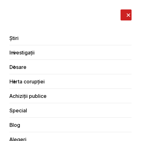
LIVE
EN
RO
RU
Despre noi
Contacte
Donează
Sesizează
Știri
Investigații
Dosare
Cetățeanul activ
Harta corupției
Principala
Achiziții publice
Special
Blog
CETĂȚEANUL ACTIV
Alegeri