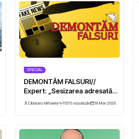
SPECIAL
DEMONTĂM FALSURI//
Expert: „Sesizarea adresată
Curții Constituționale privind
Cibotaru Mihaela
11570 vizualizări
16 Mar 2026
Găgăuzia nu vizează
retragerea atribuțiilor
autonomiei!”