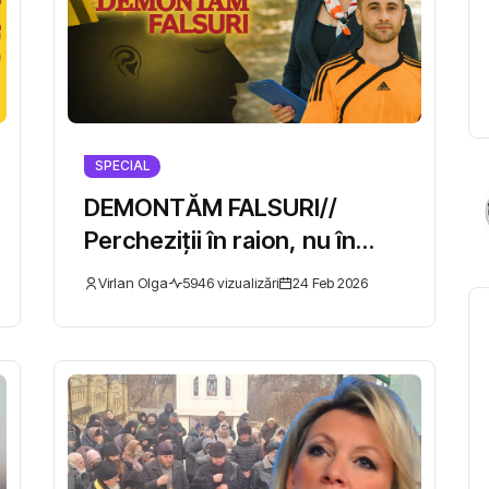
SPECIAL
DEMONTĂM FALSURI//
Percheziții în raion, nu în
municipiu: cum a fost „vizată”
Virlan Olga
5946 vizualizări
24 Feb 2026
Primăria Strășeni fără să fie
menționată de CNA