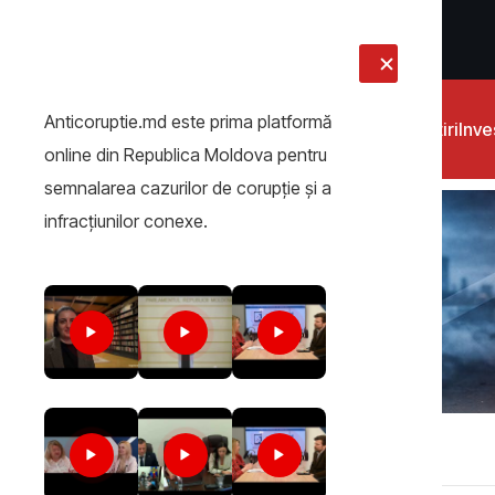
LIVE
Anticoruptie.md este prima platformă
Știri
Inves
online din Republica Moldova pentru
semnalarea cazurilor de corupţie şi a
infracţiunilor conexe.