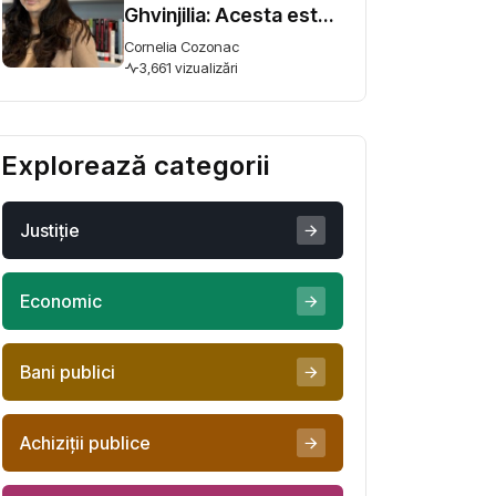
Ghvinjilia: Acesta este
și războiul nostru. Fără
Cornelia Cozonac
victoria Ucrainei,
3,661 vizualizări
Georgia nu se poate
salva
Explorează categorii
Justiţie
Economic
Bani publici
Achiziţii publice