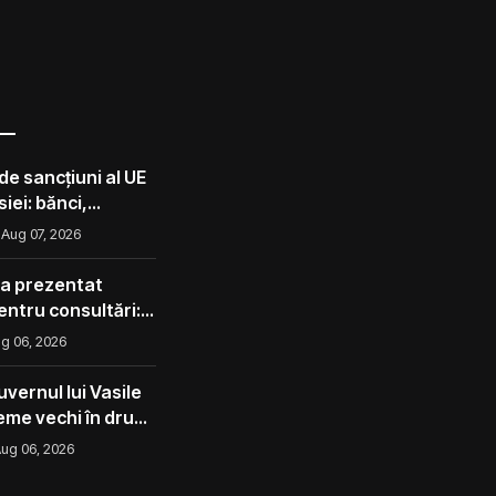
de sancțiuni al UE
iei: bănci,
lota din umbră
Aug 07, 2026
 a prezentat
pentru consultări:
corect ca avocado
g 06, 2026
l ca un măr din
vernul lui Vasile
eme vechi în drum
ug 06, 2026