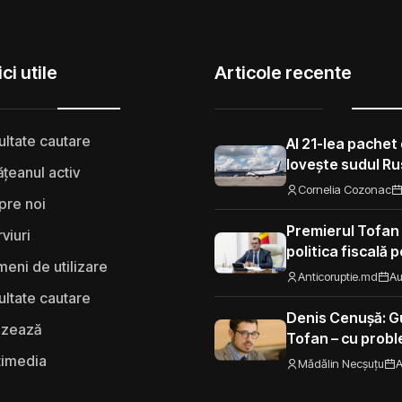
ci utile
Articole recente
ultate cautare
Al 21-lea pachet 
lovește sudul Rus
țeanul activ
aeroporturi și f
Cornelia Cozonac
pre noi
Premierul Tofan
rviuri
politica fiscală 
eni de utilizare
„Nu mi se pare 
Anticoruptie.md
Au
să fie taxat la fe
ultate cautare
Moldova”
Denis Cenușă: Gu
izează
Tofan – cu probl
spre UE
timedia
Mădălin Necșuțu
A