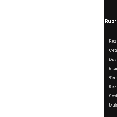
Rubri
Rez
Anticoruptie.md este prima
Cetă
platformă online din Republica
Des
Moldova pentru semnalarea
cazurilor de corupţie şi a
Inte
infracţiunilor conexe.
Term
Rez
Ses
Mul
Portalul www.anticoruptie.md
este realizat cu suportul