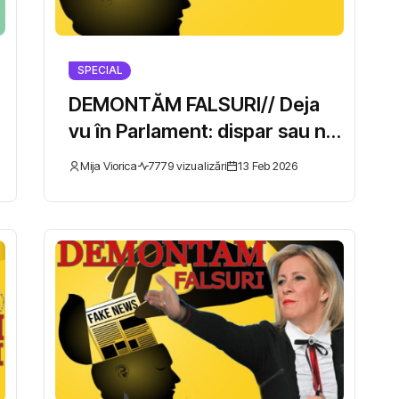
SPECIAL
DEMONTĂM FALSURI// Deja
vu în Parlament: dispar sau nu
școlile supuse optimizării
Mija Viorica
7779 vizualizări
13 Feb 2026