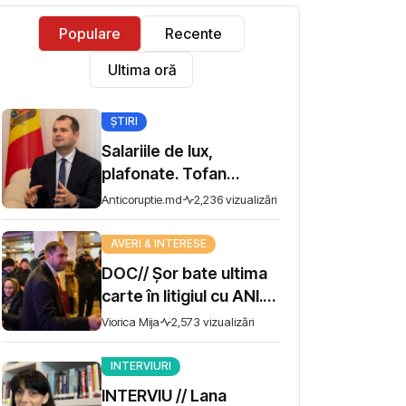
Populare
Recente
Ultima oră
ȘTIRI
Salariile de lux,
plafonate. Tofan
propune moratoriu
Anticoruptie.md
2,236 vizualizări
pentru prime și
bonusuri
AVERI & INTERESE
DOC// Șor bate ultima
carte în litigiul cu ANI.
Miza - 10 milioane de lei
Viorica Mija
2,573 vizualizări
INTERVIURI
INTERVIU // Lana