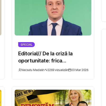
SPECIAL
Editorial// De la criză la
oportunitate: frica
transformată în soft power în
Necsutu Madalin
2269 vizualizări
03 Mar 2026
dosarul transnistrean