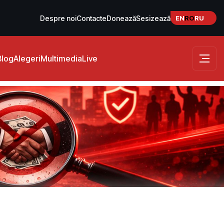
EN
RO
RU
Despre noi
Contacte
Donează
Sesizează
Blog
Alegeri
Multimedia
Live