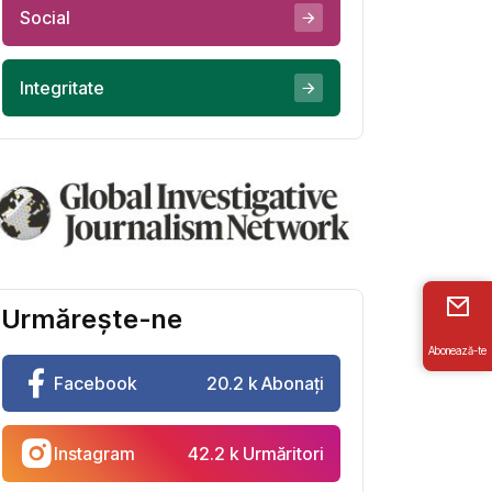
Social
Integritate
Urmărește-ne
Abonează-te
Facebook
20.2 k Abonați
Instagram
42.2 k Urmăritori