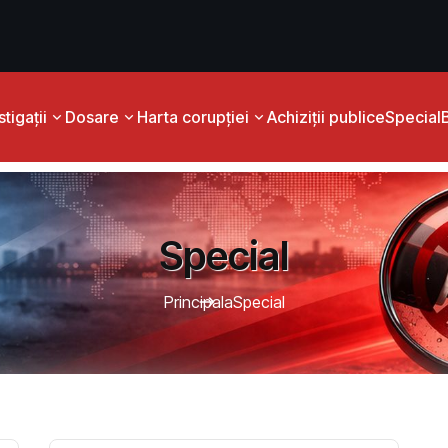
tigații
Dosare
Harta corupției
Achiziții publice
Special
Special
Principala
Special