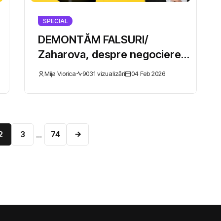
SPECIAL
DEMONTĂM FALSURI/
Zaharova, despre negocierea
păcii pentru Ucraina
Mija Viorica
9031 vizualizări
04 Feb 2026
2
3
74
...