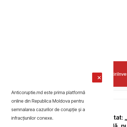
Cibotaru Mihae
DOSARE DE CO
Cadouri cu
Un fost funcți
Poliție riscă s
Națională de In
valoare de pest
Cibotaru Mihae
ȘTIRI
Deputat: 
decidă, n