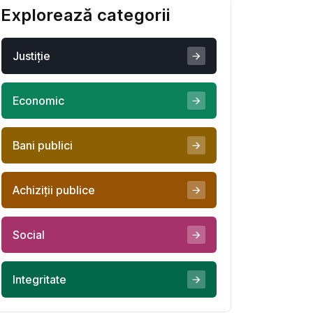
Abonează-te
Youtube
10.2 k Abonați
LinkedIn
20.2 k Abonați