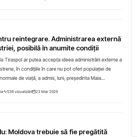
entru reintegrare. Administrarea externă
triei, posibilă în anumite condiții
e la Tiraspol ar putea accepta ideea administrării externe a
istrene, în condițiile în care nu pot oferi populației de
 normale de viață, a admis, luni, președinta Maia
d la întrebarea jurnaliș...
la
536 vizualizări
23 Mar 2026
u: Moldova trebuie să fie pregătită