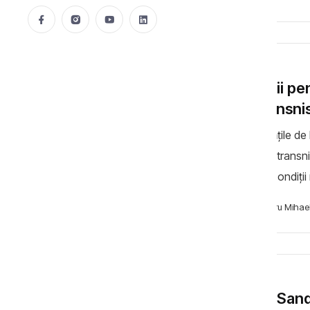
ȘTIRI
Soluții p
a Transnis
Autoritățile d
regiunii transn
acolo condiții
Sandurăspunzân
Cibotaru Mihae
ȘTIRI
Maia Sand