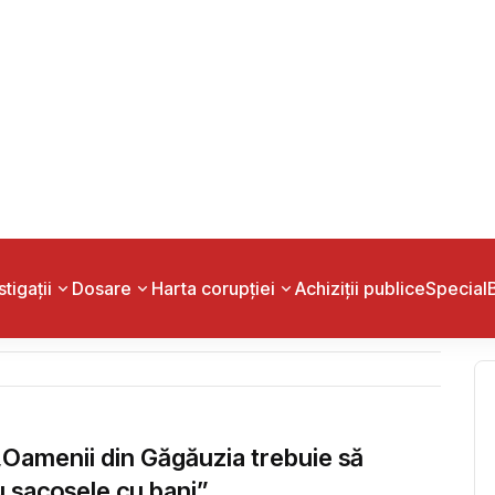
la
265 vizualizări
24 Apr 2026
RUPȚIE
 năbădăi și risc de confiscare a averii
onar public cu statut special al Inspectoratului general de
ă rămână fără averile nejustificate, după ce Autoritatea
tegritate (ANI) a constatat o diferență substanțială, în
e 2,5 mln de lei,...
la
607 vizualizări
06 Apr 2026
„Oamenii din Găgăuzia trebuie să
u sacoșele cu bani”