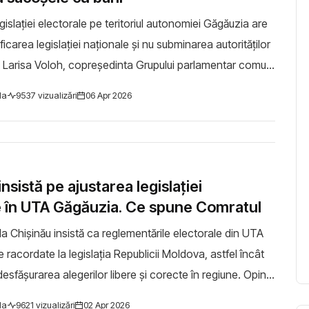
gislației electorale pe teritoriul autonomiei Găgăuzia are
icarea legislației naționale și nu subminarea autorităților
e Larisa Voloh, copreședinta Grupului parlamentar comun
nd funcționarea UT...
la
9537 vizualizări
06 Apr 2026
insistă pe ajustarea legislației
e în UTA Găgăuzia. Ce spune Comratul
 la Chișinău insistă ca reglementările electorale din UTA
 racordate la legislația Republicii Moldova, astfel încât
desfășurarea alegerilor libere și corecte în regiune. Opinia
ă în cadrul un...
la
9621 vizualizări
02 Apr 2026