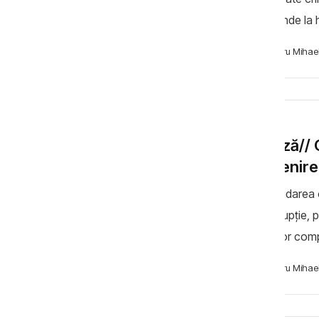
crescânde la h
cât și vulnerabi
Cibotaru Mihae
ȘTIRI
Analiză// 
prevenire
Consolidarea co
anticorupție, 
cauzelor compl
realizați pentr
Cibotaru Mihae