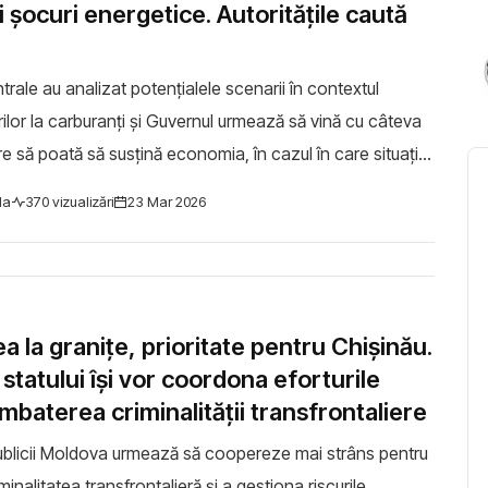
 șocuri energetice. Autoritățile caută
ntrale au analizat potențialele scenarii în contextul
urilor la carburanți și Guvernul urmează să vină cu câteva
are să poată să susțină economia, în cazul în care situația
ba, a declarat preșe...
la
370 vizualizări
23 Mar 2026
a la granițe, prioritate pentru Chișinău.
le statului își vor coordona eforturile
baterea criminalității transfrontaliere
epublicii Moldova urmează să coopereze mai strâns pentru
nalitatea transfrontalieră și a gestiona riscurile