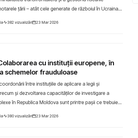
otarele țării – atât cele generate de războiul în Ucraina,
litățile specifice, în z...
la
382 vizualizări
23 Mar 2026
Colaborarea cu instituții europene, în
a schemelor frauduloase
ordonării între instituțiile de aplicare a legii și
precum și dezvoltarea capacităților de investigare a
exe în Republica Moldova sunt printre pașii ce trebuie
u a obține rezultate mai consist...
la
380 vizualizări
23 Mar 2026