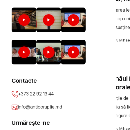
Modificarea le
drept scop unif
locale, susțin
de lucru privi
Cibotaru Mihae
ȘTIRI
Chișinăul 
electoral
Autoritățile de
Găgăuzia să fie
să se asigure 
a fost exprimat
Cibotaru Mihae