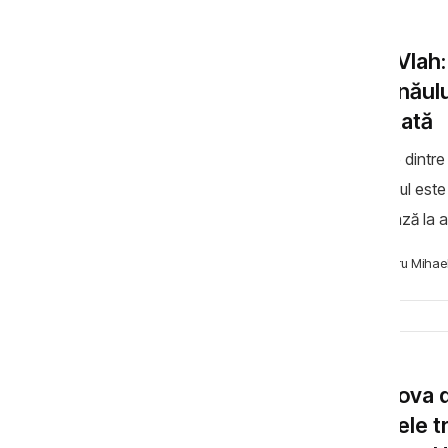
ȘTIRI
Irina Vla
Chișinăul
afectată
Relațiile dint
Comratul este î
atentează la 
Vlah. Anterior,
Cibotaru Mihae
ȘTIRI
Moldova d
ultimele t