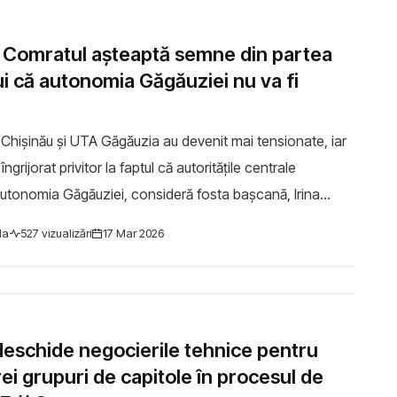
h: Comratul așteaptă semne din partea
ui că autonomia Găgăuziei nu va fi
re Chișinău și UTA Găgăuzia au devenit mai tensionate, iar
ngrijorat privitor la faptul că autoritățile centrale
autonomia Găgăuziei, consideră fosta bașcană, Irina
 speakerul Igor Grosu a decl...
la
527 vizualizări
17 Mar 2026
eschide negocierile tehnice pentru
rei grupuri de capitole în procesul de