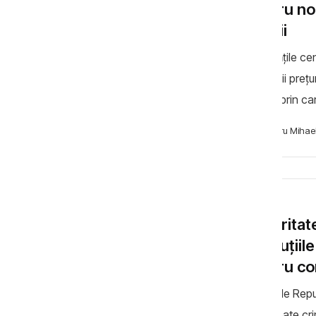
pentru noi
soluții
Autoritățile ce
majorării preț
acțiuni prin c
nu se va schim
Cibotaru Mihae
ȘTIRI
Securitate
Instituții
pentru com
Instituțiile R
a combate crimi