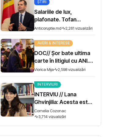
Social
Integritate
Urmărește-ne
Facebook
20.2 k Abonați
Instagram
42.2 k Urmăritori